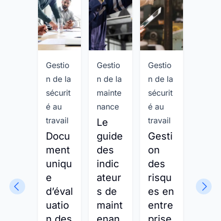
Gestio
Gestio
Gestio
Gesti
n de la
n de la
n de la
n
sécurit
mainte
sécurit
d'inv
é au
nance
é au
taire
travail
travail
Le
L’in
Docu
guide
Gesti
ntai
ment
des
on
ann
uniqu
indic
des
el
e
ateur
risqu
digit
d’éval
s de
es en
lisé :
uatio
maint
entre
la fi
n des
enan
prise
du