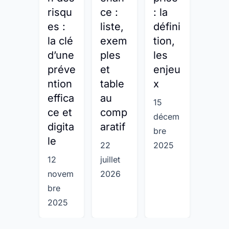
risqu
ce :
: la
cass
es :
liste,
défini
e-
la clé
exem
tion,
tête
d’une
ples
les
de l
préve
et
enjeu
gest
ntion
table
x
on
effica
au
des
15
ce et
comp
stoc
décem
digita
aratif
s !
bre
le
22
2025
31
12
juillet
octob
novem
2026
e 202
bre
2025