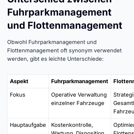
Fuhrparkmanagement
und Flottenmanagement
Obwohl Fuhrparkmanagement und
Flottenmanagement oft synonym verwendet
werden, gibt es leichte Unterschiede:
Aspekt
Fuhrparkmanagement
Flotte
Fokus
Operative Verwaltung
Strateg
einzelner Fahrzeuge
Gesamt
Fahrzeu
Hauptaufgabe
Kostenkontrolle,
Optimie
Wartung, Disposition
Flotten