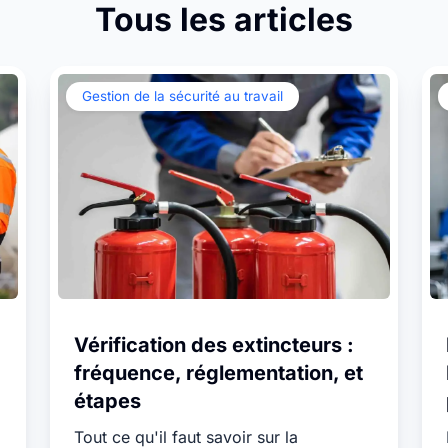
iez facilement tous vos
Tous les articles
Suivez toutes les données de
Nos APIs
 stocks, lors de l’inventaire
votre parc matériel en temps réel
imly
Intégrez facilement vos systèmes existants avec
u tout au long de l’année.
grâce au Bluetooth et aux traceurs
nos nombreuses interfaces.
GPS.
Gestion de la sécurité au travail
Toute
s fonctionnalités
Vérification des extincteurs :
fréquence, réglementation, et
étapes
Tout ce qu'il faut savoir sur la