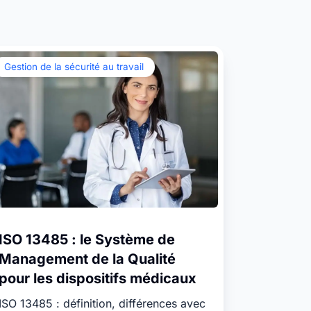
internes
Assurez la disponibilité de vos
Isar Aerospace
moyens opérationnels et gérez
efficacement la planification de
Gestion de la sécurité au travail
leur utilisation.
s les Success Stories
ISO 13485 : le Système de
Management de la Qualité
pour les dispositifs médicaux
ISO 13485 : définition, différences avec