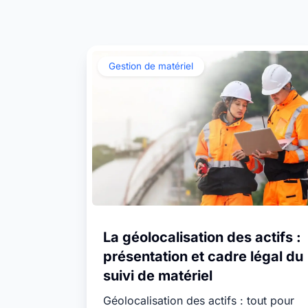
Vis, colliers de serrage ou gants :
Inventor
Centre d’aide
gardez toujours tout sous
actifs et
Retrouvez les réponses à vos questions sur T
contrôle. Gérez efficacement
annuel o
dans notre Centre d’aide.
l’ensemble de vos stocks.
Gestion de matériel
Toutes les ressources
Découvrir le
Timly AI
La géolocalisation des actifs :
présentation et cadre légal du
suivi de matériel
Géolocalisation des actifs : tout pour