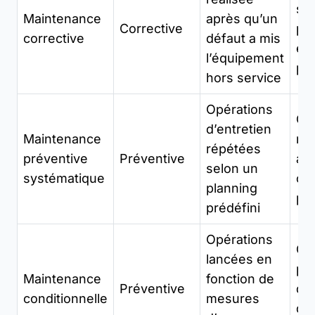
su
Maintenance
après qu’un
Corrective
po
corrective
défaut a mis
en
l’équipement
pr
hors service
Opérations
Con
d’entretien
Maintenance
ne
répétées
préventive
Préventive
an
selon un
systématique
ch
planning
pr
prédéfini
Opérations
Gr
lancées en
pal
Maintenance
fonction de
Préventive
dé
conditionnelle
mesures
d’u