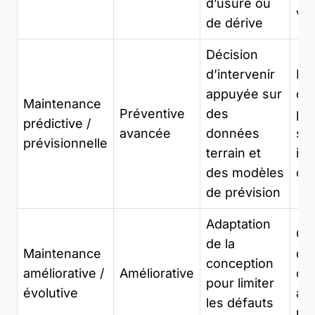
d’usure ou
vib
de dérive
Décision
d’intervenir
Re
appuyée sur
de
Maintenance
Préventive
des
pr
prédictive /
avancée
données
sur
prévisionnelle
terrain et
iss
des modèles
ca
de prévision
Adaptation
Ch
de la
Maintenance
de
conception
améliorative /
Améliorative
or
pour limiter
évolutive
à 
les défauts
ré