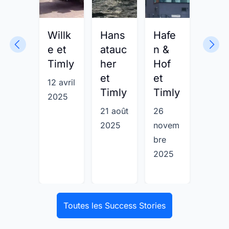
Willk
Hans
Hafe
HAU
e et
atauc
n &
SER
Timly
her
Hof
et
et
et
Timl
12 avril
Timly
Timly
2025
5 mai
21 août
26
2025
2025
novem
bre
2025
Toutes les Success Stories