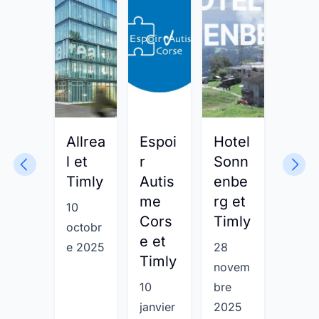
Allrea
Espoi
Hotel
Flex
l et
r
Sonn
ffice
Timly
Autis
enbe
et
me
rg et
Timl
10
Cors
Timly
octobr
21 avr
e et
e 2025
28
2025
Timly
novem
10
bre
janvier
2025