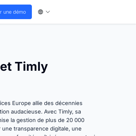
er une démo
Deutsch
e
ss Stories
s dernières actualités et communiqués
English
istration publique
 de Timly.
SodaStream
et Timly
erie et restauration
Français
ARGE – Gare de Berne
Español
Gestion de la maintenance
HAUSER
Grâce au système de ticketing
ices Europe allie des décennies
intégré, signalez les besoins de
tion audacieuse. Avec Timly, sa
maintenance et assurez la
Philips
ise la gestion de plus de 20 000
disponibilité du matériel.
 une transparence digitale, une
Système de commandes
Euromaster