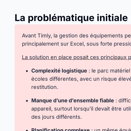
La problématique initiale
Avant Timly, la gestion des équipements pe
principalement sur Excel, sous forte pressio
La solution en place posait ces principaux
Complexité logistique
: le parc matéri
écoles différentes, avec un risque éle
restitution.
Manque d’une d’ensemble fiable
: diffi
appareil, surtout lorsqu’il devait être ut
des jours différents.
Planification complexe
: un même équi