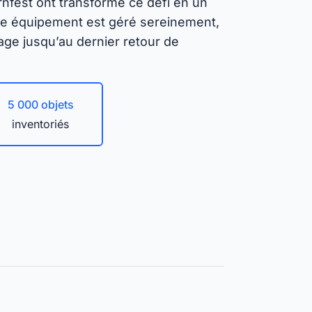
rnfest ont transformé ce défi en un
internes
ue équipement est géré sereinement,
Assurez la disponibilité de vos
age jusqu’au dernier retour de
Isar Aerospace
moyens opérationnels et gérez
efficacement la planification de
leur utilisation.
s les Success Stories
5 000 objets
inventoriés