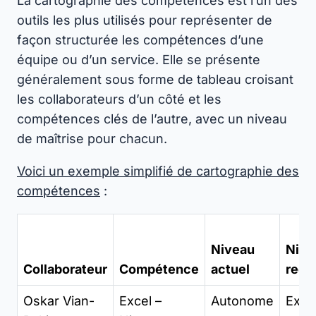
La cartographie des compétences est l’un des
outils les plus utilisés pour représenter de
façon structurée les compétences d’une
équipe ou d’un service. Elle se présente
généralement sous forme de tableau croisant
les collaborateurs d’un côté et les
compétences clés de l’autre, avec un niveau
de maîtrise pour chacun.
Voici un exemple simplifié de cartographie des
compétences
:
Niveau
Nive
Collaborateur
Compétence
actuel
requ
Oskar Vian-
Excel –
Autonome
Expe