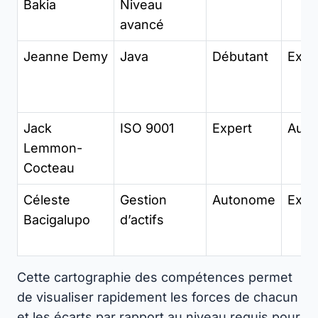
Bakia
Niveau
avancé
Jeanne Demy
Java
Débutant
Expe
Jack
ISO 9001
Expert
Aut
Lemmon-
Cocteau
Céleste
Gestion
Autonome
Expe
Bacigalupo
d’actifs
Cette cartographie des compétences permet
de visualiser rapidement les forces de chacun
et les écarts par rapport au niveau requis pour