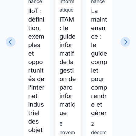
nance
inform
nance
el
atique
IIoT :
La
La
défini
ITAM
maint
RFID
tion,
: le
enan
décr
exem
guide
ce :
ptée
ples
infor
le
fonct
et
matif
guide
onn
oppo
de la
comp
ment
rtunit
gesti
let
avan
és de
on de
pour
age
l’inter
parc
comp
et
net
infor
rendr
usa
indus
matiq
e et
es
triel
ue
gérer
11
des
6
2
nove
objet
novem
décem
bre