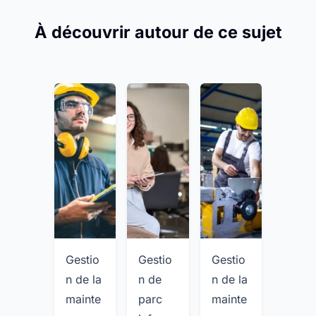
À découvrir autour de ce sujet
Gestio
Gestio
Gestio
Gesti
n de la
n de
n de la
n de
mainte
parc
mainte
matér