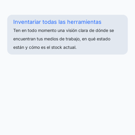
Inventariar todas las herramientas
Ten en todo momento una visión clara de dónde se
encuentran tus medios de trabajo, en qué estado
están y cómo es el stock actual.
Herramientas
Máquinas e
y equipos
instalaciones
Puedes definir
Ideal para
categorías y
recursos
atributos de
complejos y de
forma flexible,
alto valor: La
de modo que