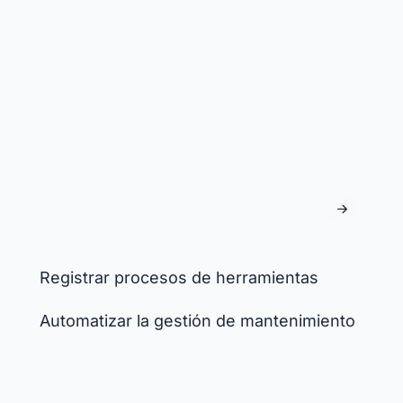
cantidades
mínimas y
documenta las
salidas de
material para
realizar pedidos
a tiempo y evitar
cuellos de
botella.
Registrar procesos de herramientas
Automatizar la gestión de mantenimiento