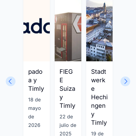
pado
FIEG
Stadt
COB
a y
E
werk
US y
Timly
Suiza
e
Timl
y
Hechi
18 de
1 de
Timly
ngen
mayo
septie
y
de
22 de
mbre
Timly
2026
julio de
de
2025
19 de
2025