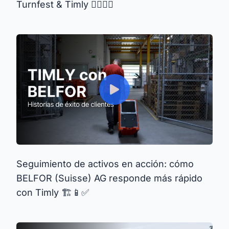
Turnfest & Timly 🏋️‍♀️📱✅
Seguimiento de activos en acción: cómo
BELFOR (Suisse) AG responde más rápido
con Timly 🏗️📱✅