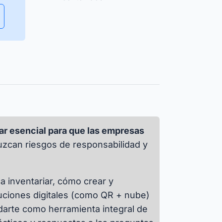
Garantizar la disponibilidad de los
recursos y gestionar la
planificación de su uso de forma
Isar Aerospace
eficiente.
 las historias de éxito
lar esencial para que las empresas
uzcan riesgos de responsabilidad y
ca inventariar, cómo crear y
uciones digitales (como QR + nube)
udarte como herramienta integral de