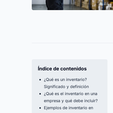
Tornillos, bridas y guantes
Registra
Centro de ayuda
siempre bajo control. Todos los
todos los
Encuentra todas las respuestas a tus pregunta
niveles de stock gestionados de
fecha de
sobre Timly en nuestro centro de ayuda.
forma eficiente.
año.
Todos los recursos
Todas las fu
Timly IA
Índice de contenidos
¿Qué es un inventario?
Significado y definición
¿Qué es el inventario en una
empresa y qué debe incluir?
Ejemplos de inventario en