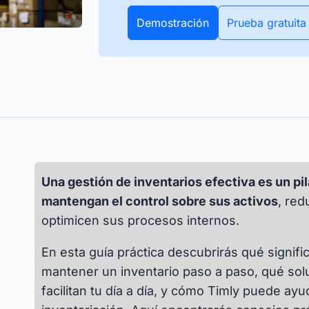
r sin complicaciones
Todos los datos de tu inventario
APIs
 activos y artículos, en la
en tiempo real. Los rastreadores
Demostración
Prueba gratuita
s
Descubre cómo puedes integrar tus sistemas
 corte o durante todo el
Bluetooth y GPS lo hacen posible.
existentes mediante interfaces.
Todas
nciones
Una gestión de inventarios efectiva es un pi
mantengan el control sobre sus activos
, red
optimicen sus procesos internos.
En esta guía práctica descubrirás qué signifi
mantener un inventario paso a paso, qué sol
facilitan tu día a día, y cómo Timly puede ay