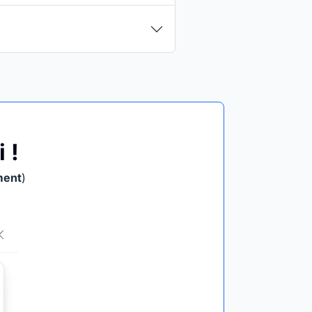
 !
ment
)