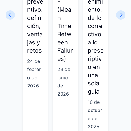
preve
F
enimi
enim
ntivo:
(Mea
ento:
ento
defini
n
de lo
defin
ción,
Time
corre
ción
venta
Betw
ctivo
estr
jas y
een
a lo
tegi
retos
Failur
presc
s y
es)
riptiv
gest
24 de
o en
ón
febrer
29 de
una
digit
o de
junio
sola
l
2026
de
guía
2026
13 de
10 de
marz
octubr
de
e de
2026
2025