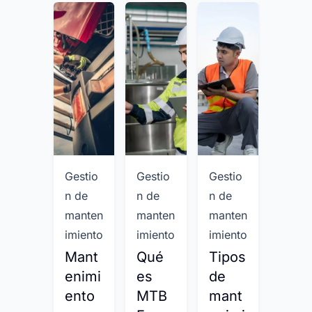
Gestio
Gestio
Gestio
Gesti
n de
n de
n de
n de
manten
manten
manten
mant
imiento
imiento
imiento
imien
Mant
Qué
Tipos
Gest
enimi
es
de
ón d
ento
MTB
mant
man