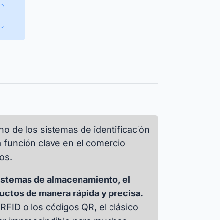
Garantizar la disponibilidad de los
recursos y gestionar la
planificación de su uso de forma
Isar Aerospace
eficiente.
 las historias de éxito
o de los sistemas de identificación
 función clave en el comercio
ios.
sistemas de almacenamiento, el
ductos de manera rápida y precisa.
FID o los códigos QR, el clásico