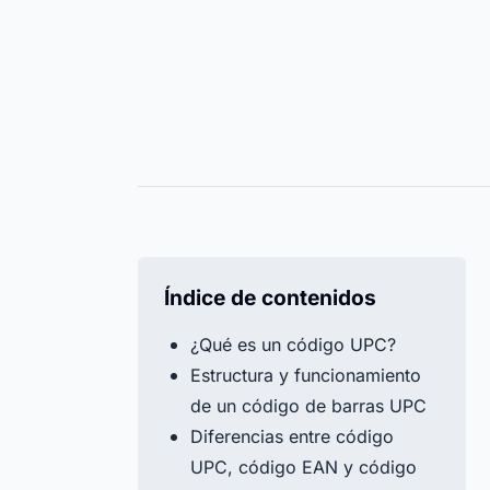
Tornillos, bridas y guantes
Registra
Centro de ayuda
siempre bajo control. Todos los
todos los
Encuentra todas las respuestas a tus pregunta
niveles de stock gestionados de
fecha de
sobre Timly en nuestro centro de ayuda.
forma eficiente.
año.
Todos los recursos
Todas las fu
Timly IA
Índice de contenidos
¿Qué es un código UPC?
Estructura y funcionamiento
de un código de barras UPC
Diferencias entre código
UPC, código EAN y código