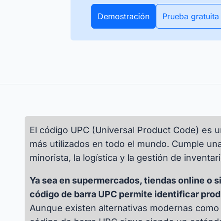
r sin complicaciones
Todos los datos de tu inventario
APIs
 activos y artículos, en la
en tiempo real. Los rastreadores
Demostración
Prueba gratuita
s
Descubre cómo puedes integrar tus sistemas
 corte o durante todo el
Bluetooth y GPS lo hacen posible.
existentes mediante interfaces.
Todas
nciones
El código UPC (Universal Product Code) es un
más utilizados en todo el mundo. Cumple una
minorista, la logística y la gestión de inventar
Ya sea en supermercados, tiendas online o 
código de barra UPC permite identificar pro
Aunque existen alternativas modernas como R