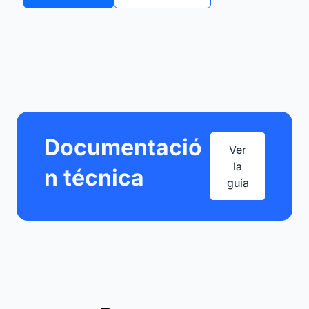
Documentació
Ver
la
n técnica
guía