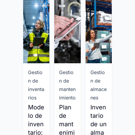
Gestio
Gestio
Gestio
Gesti
n de
n de
n de
n de
inventa
manten
almace
mant
rios
imiento
nes
imien
Mode
Plan
Inven
Ord
lo de
de
tario
n de
inven
mant
de un
traba
tario:
enimi
alma
o: