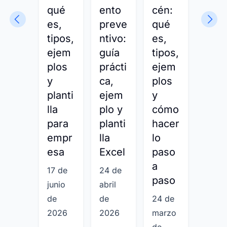
qué
ento
cén:
defin
es,
preve
qué
ción
tipos,
ntivo:
es,
eje
ejem
guía
tipos,
plo 
plos
prácti
ejem
plant
y
ca,
plos
lla
planti
ejem
y
grat
lla
plo y
cómo
ta
para
planti
hacer
23 de
empr
lla
lo
enero
esa
Excel
paso
de
a
17 de
24 de
2026
paso
junio
abril
de
de
24 de
2026
2026
marzo
de