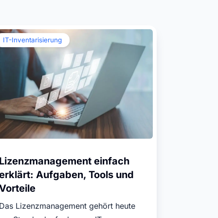
Verfügbarkeit von Betriebsmitteln
sicherstellen und Einsatzplanung
effizient verwalten.
Isar Aerospace
IT-Inventarisierung
Erfolgsgeschichten
Lizenzmanagement einfach
erklärt: Aufgaben, Tools und
Vorteile
Das Lizenzmanagement gehört heute