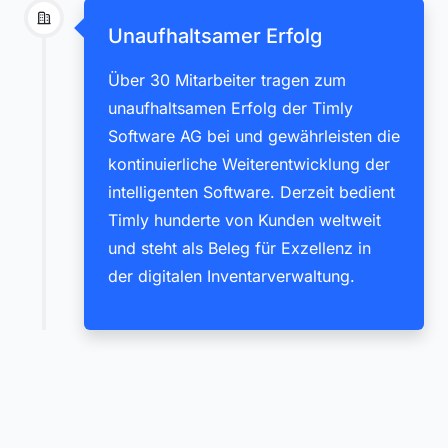
Unaufhaltsamer Erfolg
Über 30 Mitarbeiter tragen zum
unaufhaltsamen Erfolg der Timly
Software AG bei und gewährleisten die
kontinuierliche Weiterentwicklung der
intelligenten Software. Derzeit bedient
Timly hunderte von Kunden weltweit
und steht als Beleg für Exzellenz in
der digitalen Inventarverwaltung.