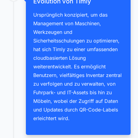
Evolution von Timly
Ursprünglich konzipiert, um das
Management von Maschinen,
Werkzeugen und
Sicherheitsschulungen zu optimieren,
hat sich Timly zu einer umfassenden
cloudbasierten Lösung
weiterentwickelt. Es ermöglicht
Benutzern, vielfältiges Inventar zentral
zu verfolgen und zu verwalten, von
Fuhrpark- und IT-Assets bis hin zu
Möbeln, wobei der Zugriff auf Daten
und Updates durch QR-Code-Labels
erleichtert wird.