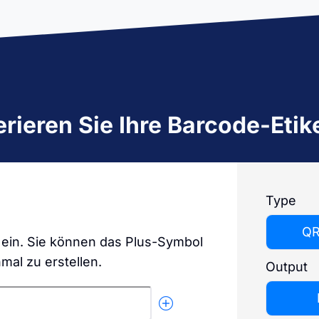
os alle Assets und Artikel
Alle Daten zu Ihrem Inventar in
APIs
 – zum Stichtag oder das
Echtzeit. Bluetooth und GPS-
Timly
Entdecken Sie, wie Sie Ihre bestehenden Systeme
hr über.
Tracker machen es möglich.
via Schnittstellen integrieren können.
Alle 
nen
rieren Sie Ihre Barcode-Etik
Type
QR
s ein. Sie können das Plus-Symbol
mal zu erstellen.
Output