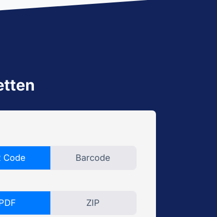
Verfügbarkeit von Betriebsmitteln
sicherstellen und Einsatzplanung
effizient verwalten.
Isar Aerospace
Erfolgsgeschichten
etten
 Code
Barcode
PDF
ZIP