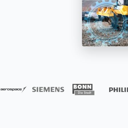
os alle Assets und Artikel
Alle Daten zu Ihrem Inventar in
APIs
 – zum Stichtag oder das
Echtzeit. Bluetooth und GPS-
Timly
Entdecken Sie, wie Sie Ihre bestehenden Systeme
hr über.
Tracker machen es möglich.
via Schnittstellen integrieren können.
Alle 
nen