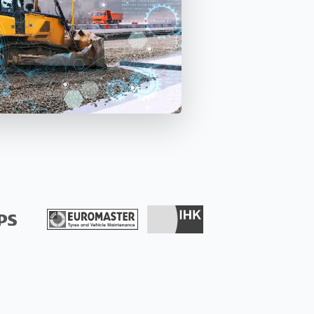
Verfügbarkeit von Betriebsmitteln
sicherstellen und Einsatzplanung
effizient verwalten.
Isar Aerospace
Erfolgsgeschichten