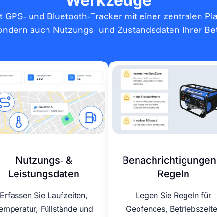
Werkzeuge
t GPS‑ und Bluetooth‑Tracker mit einer zentralen Pla
sondern auch Nutzungs‑ und Zustandsdaten Ihrer Betri
Nutzungs‑ &
Benachrichtigungen
Leistungsdaten
Regeln
Erfassen Sie Laufzeiten,
Legen Sie Regeln für
emperatur, Füllstände und
Geofences, Betriebszeit