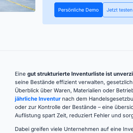
os alle Assets und Artikel
Alle Daten zu Ihrem Inventar in
APIs
 – zum Stichtag oder das
Echtzeit. Bluetooth und GPS-
Persönliche Demo
Jetzt testen
Timly
Entdecken Sie, wie Sie Ihre bestehenden Systeme
hr über.
Tracker machen es möglich.
via Schnittstellen integrieren können.
Alle 
nen
Eine
gut strukturierte Inventurliste ist unverz
seine Bestände effizient verwalten, gesetzli
Überblick über Waren, Materialien oder Betrie
jährliche Inventur
nach dem Handelsgesetzbuc
oder zur Kontrolle der Bestände – eine übersich
Auflistung spart Zeit, reduziert Fehler und sor
Dabei greifen viele Unternehmen auf eine Inven