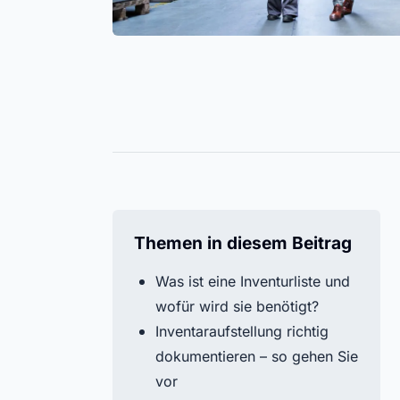
Schrauben, Kabelbinder oder
Probleml
Helpcenter
Handschuhe immer im Blick. Alle
erfassen
Finden Sie alle Antworten auf Ihre Fragen zu 
Lagerbestände effizient steuern.
ganze Ja
in unserem Hilfe-Center.
Alle Funktio
Timly-AI
Alle Ressourcen
Themen in diesem Beitrag
Was ist eine Inventurliste und
wofür wird sie benötigt?
Inventaraufstellung richtig
dokumentieren – so gehen Sie
vor