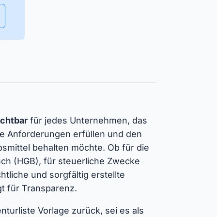
Verfügbarkeit von Betriebsmitteln
sicherstellen und Einsatzplanung
effizient verwalten.
Isar Aerospace
Erfolgsgeschichten
ichtbar
für jedes Unternehmen, das
che Anforderungen erfüllen und den
bsmittel behalten möchte. Ob für die
h (HGB), für steuerliche Zwecke
tliche und sorgfältig erstellte
gt für Transparenz.
turliste Vorlage zurück, sei es als