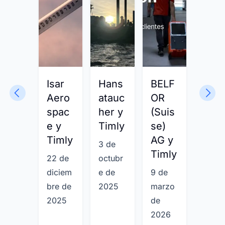
Isar
Hans
BELF
Phili
Aero
atauc
OR
s y
spac
her y
(Suis
Timl
e y
Timly
se)
28 de
Timly
AG y
3 de
novi
Timly
22 de
octubr
bre d
diciem
e de
9 de
2025
bre de
2025
marzo
2025
de
2026