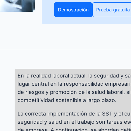
r sin complicaciones
Todos los datos de tu inventario
APIs
 activos y artículos, en la
en tiempo real. Los rastreadores
Demostración
Prueba gratuita
s
Descubre cómo puedes integrar tus sistemas
 corte o durante todo el
Bluetooth y GPS lo hacen posible.
existentes mediante interfaces.
Todas
nciones
En la realidad laboral actual, la seguridad y 
lugar central en la responsabilidad empresar
de riesgos y promoción de la salud laboral, s
competitividad sostenible a largo plazo.
La correcta implementación de la SST y el c
seguridad y salud en el trabajo son tareas e
de empresa. A continuación, se abordan defi