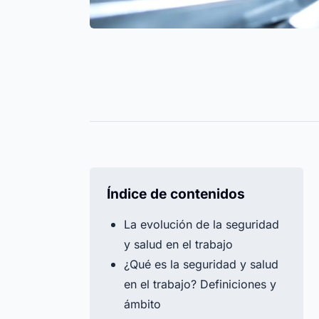
Tornillos, bridas y guantes
Registra
Centro de ayuda
siempre bajo control. Todos los
todos los
Encuentra todas las respuestas a tus pregunta
niveles de stock gestionados de
fecha de
sobre Timly en nuestro centro de ayuda.
forma eficiente.
año.
Todos los recursos
Todas las fu
Timly IA
Índice de contenidos
La evolución de la seguridad
y salud en el trabajo
¿Qué es la seguridad y salud
en el trabajo? Definiciones y
ámbito