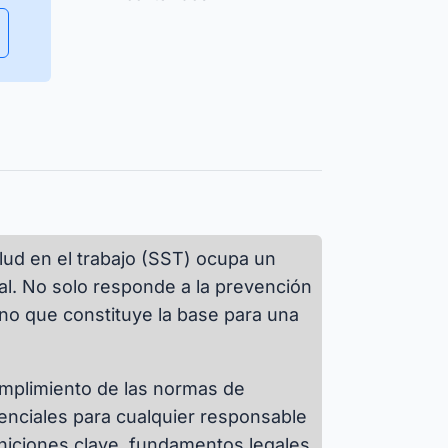
Garantizar la disponibilidad de los
recursos y gestionar la
planificación de su uso de forma
Isar Aerospace
eficiente.
 las historias de éxito
salud en el trabajo (SST) ocupa un
ial. No solo responde a la prevención
ino que constituye la base para una
umplimiento de las normas de
senciales para cualquier responsable
niciones clave, fundamentos legales