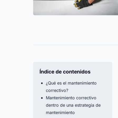
Tornillos, bridas y guantes
Registra
Centro de ayuda
siempre bajo control. Todos los
todos los
Encuentra todas las respuestas a tus pregunta
niveles de stock gestionados de
fecha de
sobre Timly en nuestro centro de ayuda.
forma eficiente.
año.
Todos los recursos
Todas las fu
Timly IA
Índice de contenidos
¿Qué es el mantenimiento
correctivo?
Mantenimiento correctivo
dentro de una estrategia de
mantenimiento