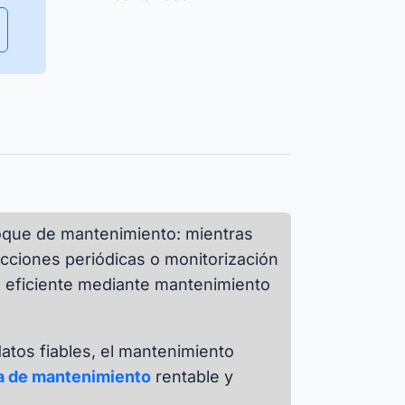
Garantizar la disponibilidad de los
recursos y gestionar la
planificación de su uso de forma
Isar Aerospace
eficiente.
 las historias de éxito
foque de mantenimiento: mientras
cciones periódicas o monitorización
a eficiente mediante mantenimiento
datos fiables, el mantenimiento
ca de mantenimiento
rentable y