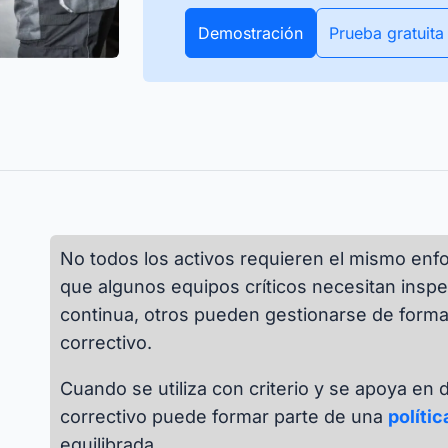
r sin complicaciones
Todos los datos de tu inventario
APIs
 activos y artículos, en la
en tiempo real. Los rastreadores
Demostración
Prueba gratuita
s
Descubre cómo puedes integrar tus sistemas
 corte o durante todo el
Bluetooth y GPS lo hacen posible.
existentes mediante interfaces.
Todas
nciones
No todos los activos requieren el mismo en
que algunos equipos críticos necesitan inspe
continua, otros pueden gestionarse de form
correctivo.
Cuando se utiliza con criterio y se apoya en 
correctivo puede formar parte de una
políti
equilibrada.